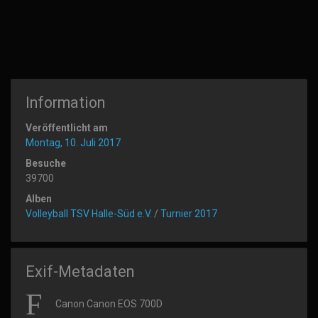
Information
Veröffentlicht am
Montag, 10. Juli 2017
Besuche
39700
Alben
Volleyball TSV Halle-Süd e.V.
/
Turnier 2017
Exif-Metadaten
Canon Canon EOS 700D