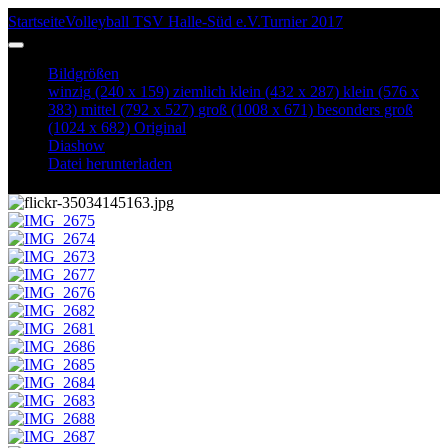
Startseite
Volleyball TSV Halle-Süd e.V.
Turnier 2017
IMG_2686
Bildgrößen
winzig
(240 x 159)
ziemlich klein
(432 x 287)
klein
(576 x
383)
mittel
(792 x 527)
groß
(1008 x 671)
besonders groß
(1024 x 682)
Original
Diashow
Datei herunterladen