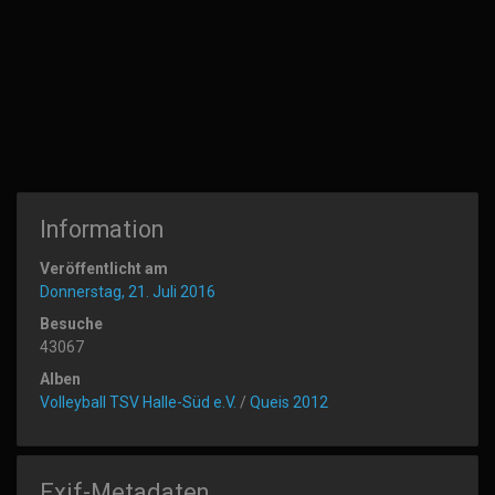
Information
Veröffentlicht am
Donnerstag, 21. Juli 2016
Besuche
43067
Alben
Volleyball TSV Halle-Süd e.V.
/
Queis 2012
Exif-Metadaten